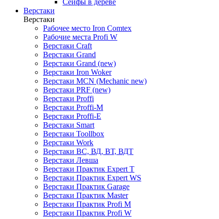
Сейфы в дереве
Верстаки
Верстаки
Рабочее место Iron Comtex
Рабочие места Profi W
Верстаки Craft
Верстаки Grand
Верстаки Grand (new)
Верстаки Iron Woker
Верстаки MCN (Mechanic new)
Верстаки PRF (new)
Верстаки Proffi
Верстаки Proffi-M
Верстаки Proffi-Е
Верстаки Smart
Верстаки Toollbox
Верстаки Work
Верстаки ВС, ВД, ВТ, ВДТ
Верстаки Левша
Верстаки Практик Expert T
Верстаки Практик Expert WS
Верстаки Практик Garage
Верстаки Практик Master
Верстаки Практик Profi M
Верстаки Практик Profi W