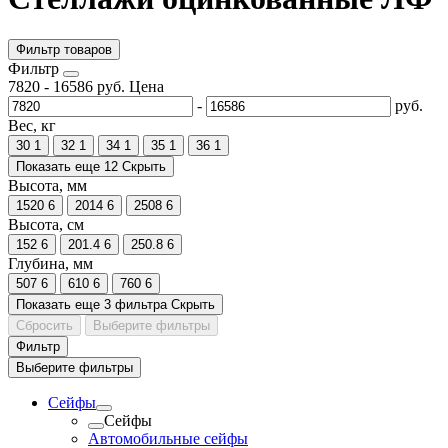
Фильтр товаров
Фильтр
7820
-
16586
руб.
Цена
-
руб.
Вес, кг
30
1
32
1
34
1
35
1
36
1
Показать еще 12
Скрыть
Высота, мм
1520
6
2014
6
2508
6
Высота, см
152
6
201.4
6
250.8
6
Глубина, мм
507
6
610
6
760
6
Показать еще 3 фильтра
Скрыть
Сбросить
Выберите фильтры
Фильтр
Выберите фильтры
Сейфы
Сейфы
Автомобильные сейфы