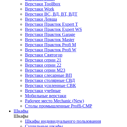
Верстаки Toollbox
Верстаки Work
Верстаки ВС, ВД, ВТ, ВДТ
Верстаки Левша
Верстаки Практик Expert T
Верстаки Практик Expert WS
Верстаки Практик Garage
Верстаки Практик Master
Верстаки Практик Profi M
Верстаки Практик Profi W
Верстаки Святогор
Верстаки серии 21
Верстаки серии 22
Верстаки серии М23
Верстаки слесарные ВП
Верстаки столярные СВД
Верстаки усиленные СВК
Верстаки учебные
Мобильные верстаки
Рабочее место Mechanic (New)
Столы промышленные Proffi-CMP
Шкафы
Шкафы
Шкафы индивидуального пользования
Cушильные шкафы