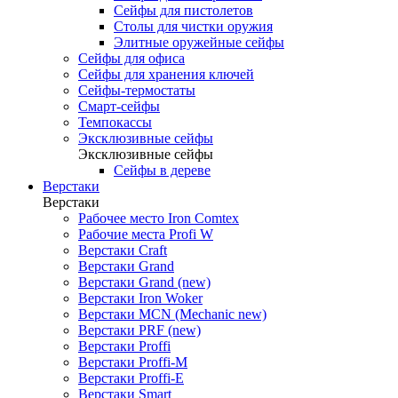
Сейфы для пистолетов
Столы для чистки оружия
Элитные оружейные сейфы
Сейфы для офиса
Сейфы для хранения ключей
Сейфы-термостаты
Смарт-сейфы
Темпокассы
Эксклюзивные сейфы
Эксклюзивные сейфы
Сейфы в дереве
Верстаки
Верстаки
Рабочее место Iron Comtex
Рабочие места Profi W
Верстаки Craft
Верстаки Grand
Верстаки Grand (new)
Верстаки Iron Woker
Верстаки MCN (Mechanic new)
Верстаки PRF (new)
Верстаки Proffi
Верстаки Proffi-M
Верстаки Proffi-Е
Верстаки Smart