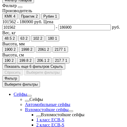
Фильтр товаров
Фильтр
Производитель
КМК
4
Практик
2
Рубин
1
101562
-
186900
руб.
Цена
-
руб.
Вес, кг
48.5
2
63
2
102
2
180
1
Высота, мм
1900
2
1998
2
2061
2
2177
1
Высота, см
190
2
199.8
2
206.1
2
217.7
1
Показать еще 6 фильтров
Скрыть
Сбросить
Выберите фильтры
Фильтр
Выберите фильтры
Сейфы
Сейфы
Автомобильные сейфы
Взломостойкие сейфы
Взломостойкие сейфы
1 класс ECB-S
2 класс ECB-S