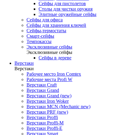
Сейфы для пистолетов
Столы для чистки оружия
Элитные оружейные сейфы
Сейфы для офиса
Сейфы для хранения ключей
Сейфы-термостаты
Смарт-сейфы
Темпокассы
Эксклюзивные сейфы
Эксклюзивные сейфы
Сейфы в дереве
Верстаки
Верстаки
Рабочее место Iron Comtex
Рабочие места Profi W
Верстаки Craft
Верстаки Grand
Верстаки Grand (new)
Верстаки Iron Woker
Верстаки MCN (Mechanic new)
Верстаки PRF (new)
Верстаки Proffi
Верстаки Proffi-M
Верстаки Proffi-Е
Верстаки Smart