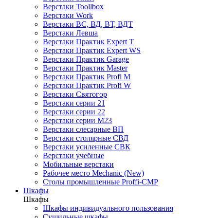
Верстаки Toollbox
Верстаки Work
Верстаки ВС, ВД, ВТ, ВДТ
Верстаки Левша
Верстаки Практик Expert T
Верстаки Практик Expert WS
Верстаки Практик Garage
Верстаки Практик Master
Верстаки Практик Profi M
Верстаки Практик Profi W
Верстаки Святогор
Верстаки серии 21
Верстаки серии 22
Верстаки серии М23
Верстаки слесарные ВП
Верстаки столярные СВД
Верстаки усиленные СВК
Верстаки учебные
Мобильные верстаки
Рабочее место Mechanic (New)
Столы промышленные Proffi-CMP
Шкафы
Шкафы
Шкафы индивидуального пользования
Cушильные шкафы