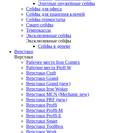
Элитные оружейные сейфы
Сейфы для офиса
Сейфы для хранения ключей
Сейфы-термостаты
Смарт-сейфы
Темпокассы
Эксклюзивные сейфы
Эксклюзивные сейфы
Сейфы в дереве
Верстаки
Верстаки
Рабочее место Iron Comtex
Рабочие места Profi W
Верстаки Craft
Верстаки Grand
Верстаки Grand (new)
Верстаки Iron Woker
Верстаки MCN (Mechanic new)
Верстаки PRF (new)
Верстаки Proffi
Верстаки Proffi-M
Верстаки Proffi-Е
Верстаки Smart
Верстаки Toollbox
Верстаки Work