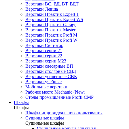
Верстаки ВС, ВД, ВТ, ВДТ
Верстаки Левша
Верстаки Практик Expert T
Верстаки Практик Expert WS
Верстаки Практик Garage
Верстаки Практик Master
Верстаки Практик Profi M
Верстаки Практик Profi W
Верстаки Святогор
Верстаки серии 21
Верстаки серии 22
Верстаки серии М23
Верстаки слесарные ВП
Верстаки столярные СВД
Верстаки усиленные СВК
Верстаки учебные
Мобильные верстаки
Рабочее место Mechanic (New)
Столы промышленные Proffi-CMP
Шкафы
Шкафы
Шкафы индивидуального пользования
Cушильные шкафы
Cушильные шкафы
Сушильные модули для обуви