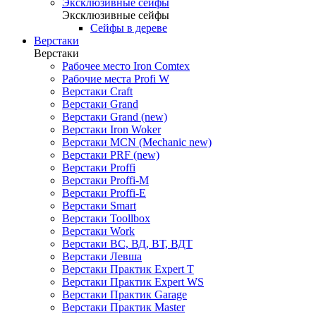
Эксклюзивные сейфы
Эксклюзивные сейфы
Сейфы в дереве
Верстаки
Верстаки
Рабочее место Iron Comtex
Рабочие места Profi W
Верстаки Craft
Верстаки Grand
Верстаки Grand (new)
Верстаки Iron Woker
Верстаки MCN (Mechanic new)
Верстаки PRF (new)
Верстаки Proffi
Верстаки Proffi-M
Верстаки Proffi-Е
Верстаки Smart
Верстаки Toollbox
Верстаки Work
Верстаки ВС, ВД, ВТ, ВДТ
Верстаки Левша
Верстаки Практик Expert T
Верстаки Практик Expert WS
Верстаки Практик Garage
Верстаки Практик Master