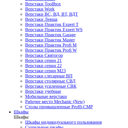
Верстаки Toollbox
Верстаки Work
Верстаки ВС, ВД, ВТ, ВДТ
Верстаки Левша
Верстаки Практик Expert T
Верстаки Практик Expert WS
Верстаки Практик Garage
Верстаки Практик Master
Верстаки Практик Profi M
Верстаки Практик Profi W
Верстаки Святогор
Верстаки серии 21
Верстаки серии 22
Верстаки серии М23
Верстаки слесарные ВП
Верстаки столярные СВД
Верстаки усиленные СВК
Верстаки учебные
Мобильные верстаки
Рабочее место Mechanic (New)
Столы промышленные Proffi-CMP
Шкафы
Шкафы
Шкафы индивидуального пользования
Cушильные шкафы