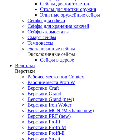
Сейфы для пистолетов
Столы для чистки оружия
Элитные оружейные сейфы
Сейфы для офиса
Сейфы для хранения ключей
Сейфы-термостаты
Смарт-сейфы
Темпокассы
Эксклюзивные сейфы
Эксклюзивные сейфы
Сейфы в дереве
Верстаки
Верстаки
Рабочее место Iron Comtex
Рабочие места Profi W
Верстаки Craft
Верстаки Grand
Верстаки Grand (new)
Верстаки Iron Woker
Верстаки MCN (Mechanic new)
Верстаки PRF (new)
Верстаки Proffi
Верстаки Proffi-M
Верстаки Proffi-Е
Верстаки Smart