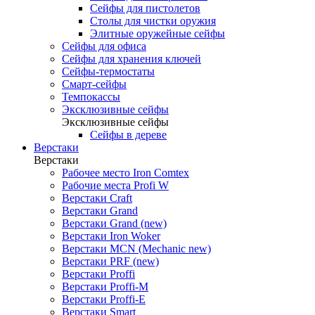
Сейфы для пистолетов
Столы для чистки оружия
Элитные оружейные сейфы
Сейфы для офиса
Сейфы для хранения ключей
Сейфы-термостаты
Смарт-сейфы
Темпокассы
Эксклюзивные сейфы
Эксклюзивные сейфы
Сейфы в дереве
Верстаки
Верстаки
Рабочее место Iron Comtex
Рабочие места Profi W
Верстаки Craft
Верстаки Grand
Верстаки Grand (new)
Верстаки Iron Woker
Верстаки MCN (Mechanic new)
Верстаки PRF (new)
Верстаки Proffi
Верстаки Proffi-M
Верстаки Proffi-Е
Верстаки Smart