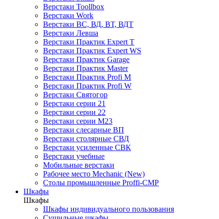
Верстаки Toollbox
Верстаки Work
Верстаки ВС, ВД, ВТ, ВДТ
Верстаки Левша
Верстаки Практик Expert T
Верстаки Практик Expert WS
Верстаки Практик Garage
Верстаки Практик Master
Верстаки Практик Profi M
Верстаки Практик Profi W
Верстаки Святогор
Верстаки серии 21
Верстаки серии 22
Верстаки серии М23
Верстаки слесарные ВП
Верстаки столярные СВД
Верстаки усиленные СВК
Верстаки учебные
Мобильные верстаки
Рабочее место Mechanic (New)
Столы промышленные Proffi-CMP
Шкафы
Шкафы
Шкафы индивидуального пользования
Cушильные шкафы